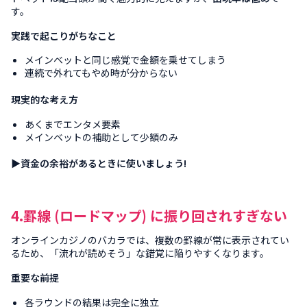
す。
実践で起こりがちなこと
メインベットと同じ感覚で金額を乗せてしまう
連続で外れてもやめ時が分からない
現実的な考え方
あくまでエンタメ要素
メインベットの補助として少額のみ
▶資金の余裕があるときに使いましょう!
4.罫線 (ロードマップ) に振り回されすぎない
オンラインカジノのバカラでは、複数の罫線が常に表示されてい
るため、「流れが読めそう」な錯覚に陥りやすくなります。
重要な前提
各ラウンドの結果は完全に独立