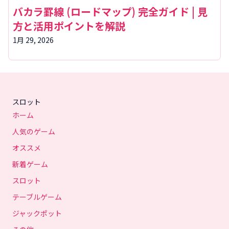
バカラ罫線 (ロードマップ) 完全ガイド | 見
方と活用ポイントを解説
1月 29, 2026
スロット
ホーム
人気のゲーム
オススメ
新着ゲーム
スロット
テーブルゲーム
ジャックポット