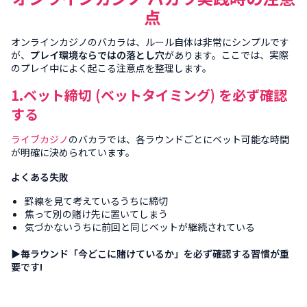
点
オンラインカジノのバカラは、ルール自体は非常にシンプルです
が、
プレイ環境ならではの落とし穴
があります。ここでは、実際
のプレイ中によく起こる注意点を整理します。
1.ベット
締切 (ベットタイミング) を必ず確認
する
ライブカジノ
のバカラでは、各ラウンドごとにベット可能な時間
が明確に決められています。
よくある失敗
罫線を見て考えているうちに締切
焦って別の賭け先に置いてしまう
気づかないうちに前回と同じベットが継続されている
▶毎ラウンド「今どこに賭けているか」を必ず確認する習慣が重
要です!