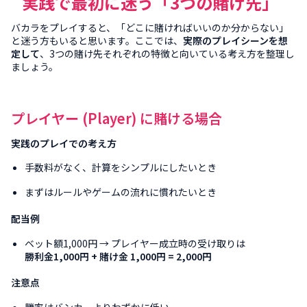
実践で最初に迷う「3つの賭け先」
バカラをプレイすると、「どこに賭ければいいのか分からない」
と迷う方もいると思います。ここでは、
実際のプレイシーンを想
定して
、3つの賭け先それぞれの特徴と向いている考え方を整理し
ましょう
。
プレイヤー (Player) に賭ける場合
実践のプレイでの考え方
手数料がなく、計算をシンプルにしたいとき
まずはルールやゲームの流れに慣れたいとき
配当例
ベット額1,000円 → プレイヤー成立時の受け取りは
勝利金1,000円
+ 賭け金 1,000円 = 2,000円
注意点
勝率はバンカーよりわずかに低い