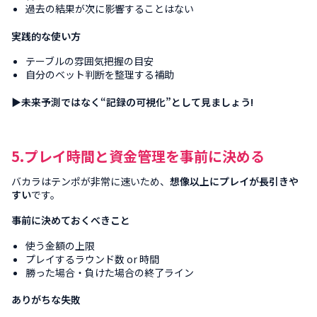
過去の結果が次に影響することはない
実践的な使い方
テーブルの雰囲気把握の目安
自分のベット判断を整理する補助
▶未来予測ではなく“記録の可視化”として見ましょう!
5.プレイ時間と資金管理を事前に決める
バカラはテンポが非常に速いため、
想像以上にプレイが長引きや
すい
です。
事前に決めておくべきこと
使う金額の上限
プレイするラウンド数 or 時間
勝った場合・負けた場合の終了ライン
ありがちな失敗