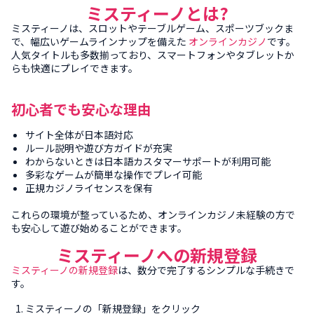
ミスティーノとは?
ミスティーノは、スロットやテーブルゲーム、スポーツブックま
で、幅広いゲームラインナップを備えた
オンラインカジノ
です。
人気タイトルも多数揃っており、スマートフォンやタブレットか
らも快適にプレイできます。
初心者でも安心な理由
サイト全体が日本語対応
ルール説明や遊び方ガイドが充実
わからないときは日本語カスタマーサポートが利用可能
多彩なゲームが簡単な操作でプレイ可能
正規カジノライセンスを保有
これらの環境が整っているため、オンラインカジノ未経験の方で
も安心して遊び始めることができます
。
ミスティーノへの新規登録
ミスティーノの新規登録
は、数分で完了するシンプルな手続きで
す。
ミスティーノの「新規登録」をクリック