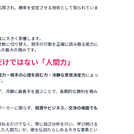
応用され、勝率を安定させる技術として知られていま
敗に大きく影響します。
柔軟に切り替え、相手の行動を正確に読み取る能力に
ルの最大の強みです。
だけではない「人間力
」
能力・相手の心理を読む力・冷静な意思決定力
によっ
す
。
ず、冷静に最善手を選ぶことで、長期的な勝利を積み
ポーカーに限らず、
投資やビジネス、交渉の場面でも
重ねるだけでなく、常に自己分析を行い、学び続ける
えた人間力」が、彼を伝説たらしめる大きな要素とい