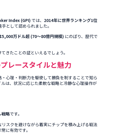
oker Index (GPI)
では、
2014年に世界ランキング1位
選手として認められました。
,000万ドル超 (70〜80億円規模)
にのぼり、歴代で
けてきたことの証といえるでしょう
。
のプレースタイルと魅力
略・心理・判断力を駆使して勝負を制することで知ら
イルは、状況に応じた柔軟な戦略と冷静な心理操作が
ル戦略
です
。
なリスクを避けながら着実にチップを積み上げる戦法
非常に有効です。