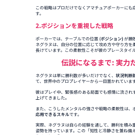
この戦略はプロだけでなくアマチュアポーカーにも
す
。
2.ポジションを重視した戦略
ポーカーでは、テーブルでの位置 (
ポジション)
が勝
ネグラヌは、自分の位置に応じて攻め方や守り方を
長けています。この柔軟性こそが彼のプレースタイ
伝説になるまで
:
実力
ネグラヌは単に勝利数が多いだけでなく、
状況判断
て、世界中のプロプレイヤーから一目置かれていま
彼はプレイ中、緊張感のある局面でも感情に流され
上げてきました
。
また、こうしたメンタルの強さや戦略の柔軟性は、
応用できるスキル
です
。
実際、ネグラヌは自らの経験を通して、勝利を積み
姿勢を持っています。この「知性と冷静さを兼ね備