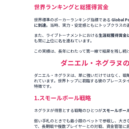
世界ランキングと総獲得賞金
世界標準のポーカーランキング指標である
Global P
に到達
。当時、実力・安定感ともにトップクラスの
また、ライブトーナメントにおける
生涯総獲得賞金は5
も常に上位に名を連ねています。
この実績は、長年にわたって第一線で結果を残し続
ダニエル・ネグラヌ
ダニエル・ネグラヌは、単に強いだけではなく、戦
れています。世界トップに君臨する彼のプレースタ
特徴です。
1.スモールボール戦略
ネグラヌが得意とする戦略のひとつが
スモールボー
弱い手札のときでも最小限のベットで参戦し、大き
で、長期戦や複数プレイヤーとの対戦、資金管理に