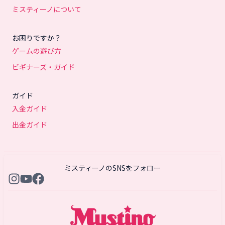
ミスティーノについて
お困りですか？
ゲームの遊び方
ビギナーズ・ガイド
ガイド
入金ガイド
出金ガイド
ミスティーノのSNSをフォロー