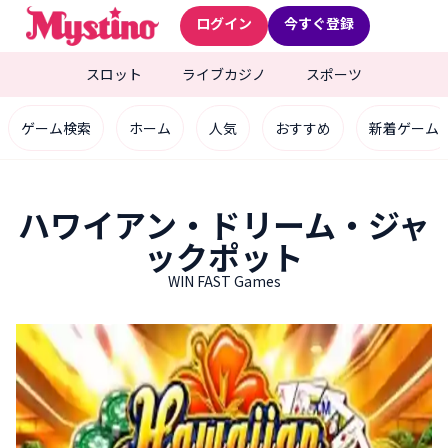
ログイン
今すぐ登録
スロット
ライブカジノ
スポーツ
ゲーム検索
ホーム
人気
おすすめ
新着ゲーム
ハワイアン・ドリーム・ジャ
ックポット
WIN FAST Games