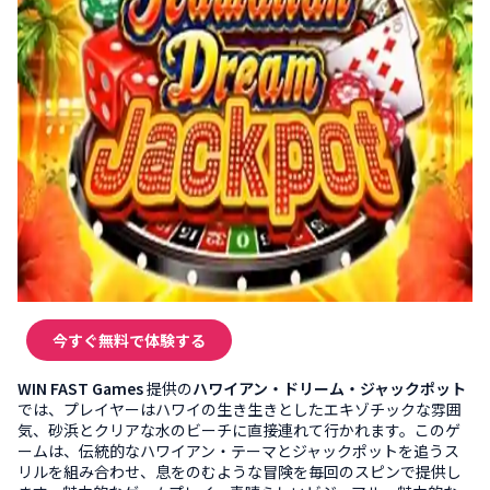
今すぐ無料で体験する
WIN FAST Games
提供の
ハワイアン・ドリーム・ジャックポット
では、プレイヤーはハワイの生き生きとしたエキゾチックな雰囲
気、砂浜とクリアな水のビーチに直接連れて行かれます。このゲ
ームは、伝統的なハワイアン・テーマとジャックポットを追うス
リルを組み合わせ、息をのむような冒険を毎回のスピンで提供し